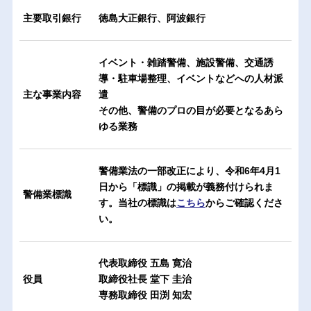
主要取引銀行
徳島大正銀行、阿波銀行
イベント・雑踏警備、施設警備、交通誘
導・駐車場整理、イベントなどへの人材派
主な事業内容
遣
その他、警備のプロの目が必要となるあら
ゆる業務
警備業法の一部改正により、令和6年4月1
日から「標識」の掲載が義務付けられま
警備業標識
す。当社の標識は
こちら
からご確認くださ
い。
代表取締役 五島 寛治
役員
取締役社長 堂下 圭治
専務取締役 田渕 知宏